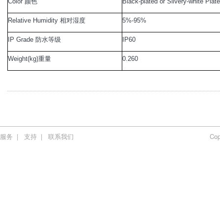
Color
颜色
Black-plated or Silvery-white Plat
Relative Humidity
相对湿度
5%-95%
IP Grade
防水等级
IP60
Weight(kg)
重量
0.260
服务
|
支持
|
联系我们
Co