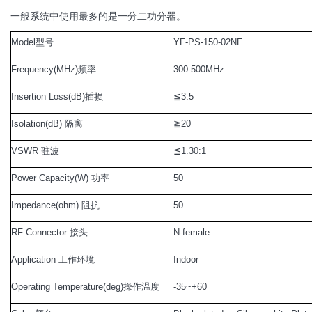
一般系统中使用最多的是一分二功分器。
Model
型号
YF-PS-150-02NF
Frequency(MHz)
频率
300-500MHz
Insertion Loss(dB)
插损
≦
3.5
Isolation(dB)
隔离
≧
20
VSWR
驻波
≦
1.30:1
Power Capacity(W)
功率
50
Impedance(ohm)
阻抗
50
RF Connector
接头
N-female
Application
工作环境
Indoor
Operating Temperature(deg)
操作温度
-35~+60